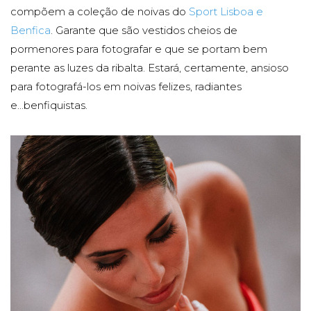
compõem a coleção de noivas do
Sport Lisboa e
Benfica
. Garante que são vestidos cheios de
pormenores para fotografar e que se portam bem
perante as luzes da ribalta. Estará, certamente, ansioso
para fotografá-los em noivas felizes, radiantes
e...benfiquistas.