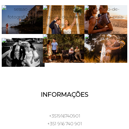
INFORMAÇÕES
+351916740901
+351 916 740 901