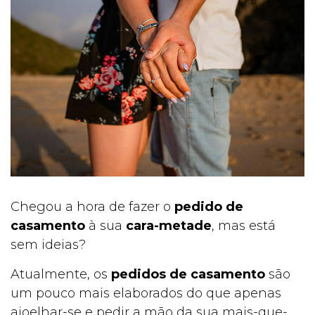
MENT
O
ORIGI
Chegou a hora de fazer o
pedido de
casamento
à sua
cara-metade
, mas está
sem ideias?
NAIS E
Atualmente, os
pedidos de casamento
são
um pouco mais elaborados do que apenas
ajoelhar-se e pedir a mão da sua mais-que-