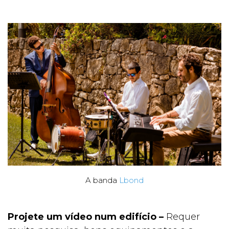
A banda
Lbond
Projete um vídeo num edifício –
Requer