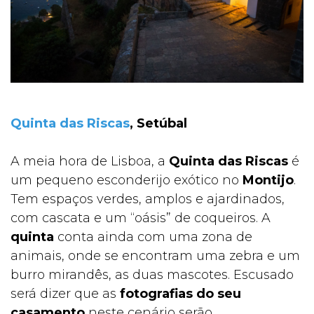
MENT
OS
Quinta das Riscas
, Setúbal
A meia hora de Lisboa, a
Quinta das Riscas
é
um pequeno esconderijo exótico no
Montijo
.
MUITO
Tem espaços verdes, amplos e ajardinados,
com cascata e um “oásis” de coqueiros. A
quinta
conta ainda com uma zona de
animais, onde se encontram uma zebra e um
burro mirandês, as duas mascotes. Escusado
será dizer que as
fotografias do seu
casamento
neste cenário serão